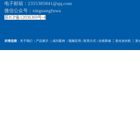
电子
邮
箱：2355385841@qq.com
微信公众号：xinguangfuwu
苏ICP备12036369号-4
|
|
友情连接
：
关于我们
|
产品展示
｜
成功案例
|
视频应用
|
联系方式
|
在线商城
新光攻丝机
新