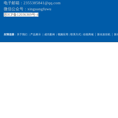
电子
邮
箱：2355385841@qq.com
微信公众号：xinguangfuwu
苏ICP备12036369号-4
|
|
友情连接
：
关于我们
|
产品展示
｜
成功案例
|
视频应用
|
联系方式
|
在线商城
新光攻丝机
新