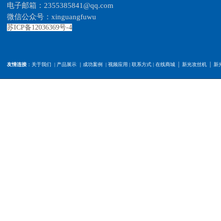
电子
邮
箱：2355385841@qq.com
微信公众号：xinguangfuwu
苏ICP备12036369号-4
|
|
友情连接
：
关于我们
|
产品展示
｜
成功案例
|
视频应用
|
联系方式
|
在线商城
新光攻丝机
新