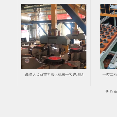
高温大负载重力搬运机械手客户现场
一控二桁
共 15 