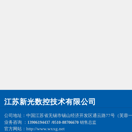
江苏新光数控技术有限公司
公司地址：中国
江苏省无锡市锡山经济开发区
通云路77号（芙蓉
业务咨询 ：
13906194437 /0510-88706670
销售总监
官方网站：
http://www.wxxg.net