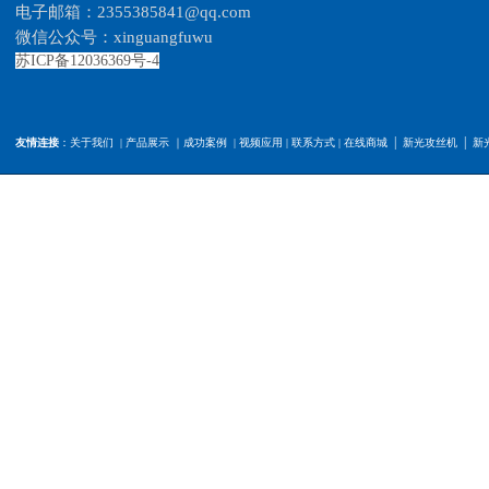
电子
邮
箱：2355385841@qq.com
微信公众号：xinguangfuwu
苏ICP备12036369号-4
|
|
友情连接
：
关于我们
|
产品展示
｜
成功案例
|
视频应用
|
联系方式
|
在线商城
新光攻丝机
新