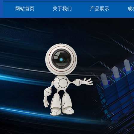
网站首页
关于我们
产品展示
成